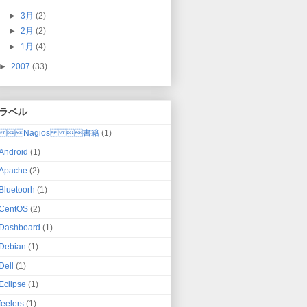
►
3月
(2)
►
2月
(2)
►
1月
(4)
►
2007
(33)
ラベル
Nagios 書籍
(1)
Android
(1)
Apache
(2)
Bluetoorh
(1)
CentOS
(2)
Dashboard
(1)
Debian
(1)
Dell
(1)
Eclipse
(1)
feelers
(1)