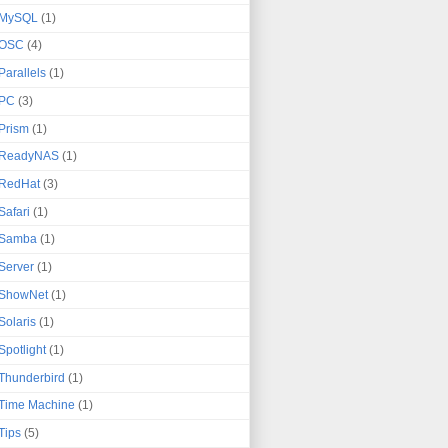
MySQL
(1)
OSC
(4)
Parallels
(1)
PC
(3)
Prism
(1)
ReadyNAS
(1)
RedHat
(3)
Safari
(1)
Samba
(1)
Server
(1)
ShowNet
(1)
Solaris
(1)
Spotlight
(1)
Thunderbird
(1)
Time Machine
(1)
Tips
(5)