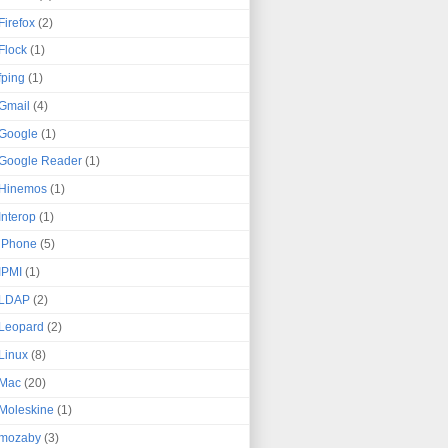
Firefox
(2)
Flock
(1)
fping
(1)
Gmail
(4)
Google
(1)
Google Reader
(1)
Hinemos
(1)
Interop
(1)
iPhone
(5)
IPMI
(1)
LDAP
(2)
Leopard
(2)
Linux
(8)
Mac
(20)
Moleskine
(1)
mozaby
(3)