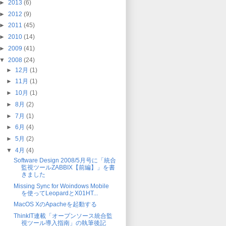
►
2013
(6)
►
2012
(9)
►
2011
(45)
►
2010
(14)
►
2009
(41)
▼
2008
(24)
►
12月
(1)
►
11月
(1)
►
10月
(1)
►
8月
(2)
►
7月
(1)
►
6月
(4)
►
5月
(2)
▼
4月
(4)
Software Design 2008/5月号に「統合
監視ツールZABBIX【前編】」を書
きました
Missing Sync for Woindows Mobile
を使ってLeopardとX01HT...
MacOS XのApacheを起動する
ThinkIT連載「オープンソース統合監
視ツール導入指南」の執筆後記