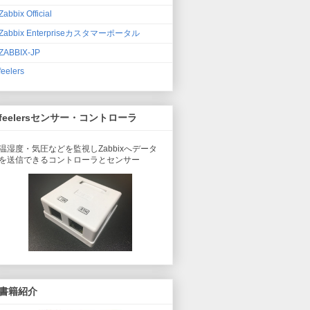
Zabbix Official
Zabbix Enterpriseカスタマーポータル
ZABBIX-JP
feelers
feelersセンサー・コントローラ
温湿度・気圧などを監視しZabbixへデータ
を送信できるコントローラとセンサー
書籍紹介