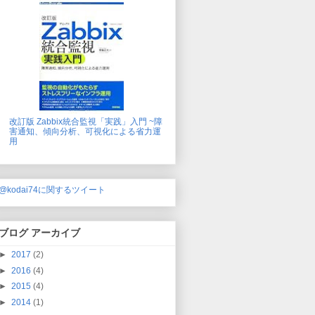
改訂版 Zabbix統合監視「実践」入門 ~障
害通知、傾向分析、可視化による省力運
用
@kodai74に関するツイート
ブログ アーカイブ
►
2017
(2)
►
2016
(4)
►
2015
(4)
►
2014
(1)