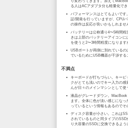
り変わってきます。加えてMacBo
る人はACアダプタ分も軽量化でき
パフォーマンスはとてもよいです。
証/開発を行っていますが、CPU
の操作は反応が良いかもしれませ
バッテリーは公称通り4〜5時間
きは上部のバッテリーアイコンには残り
を使うと2〜3時間程度になりま
USBポートが両側に別れているのは
でいるためにUSB機器が干渉する
不満点
キーボードが打ちづらい。キーピッチ
クがとても浅いのでキー入力の感
んが日々のメインマシンとして使
液晶がグレードダウン。MacBoo
ます。全体に色が淡い感じになったイ
っているという情報もあるのでそ
ディスク容量が小さい。これはSSD
されているものと同タイプのSS
り大容量のSSDに交換できるよ