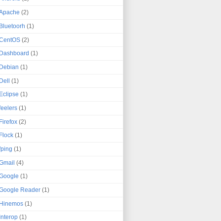
Apache
(2)
Bluetoorh
(1)
CentOS
(2)
Dashboard
(1)
Debian
(1)
Dell
(1)
Eclipse
(1)
feelers
(1)
Firefox
(2)
Flock
(1)
fping
(1)
Gmail
(4)
Google
(1)
Google Reader
(1)
Hinemos
(1)
Interop
(1)