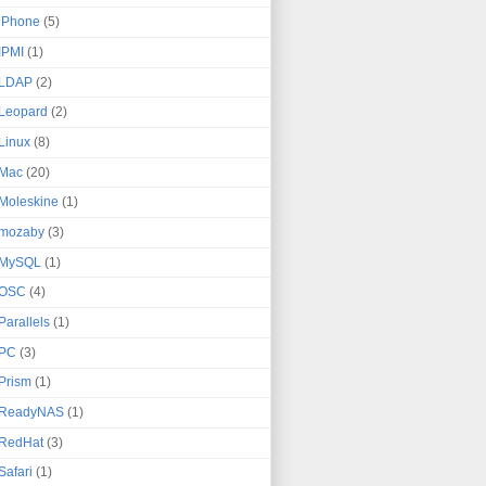
iPhone
(5)
IPMI
(1)
LDAP
(2)
Leopard
(2)
Linux
(8)
Mac
(20)
Moleskine
(1)
mozaby
(3)
MySQL
(1)
OSC
(4)
Parallels
(1)
PC
(3)
Prism
(1)
ReadyNAS
(1)
RedHat
(3)
Safari
(1)