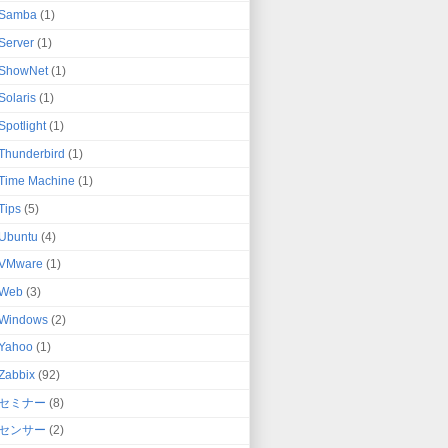
Samba
(1)
Server
(1)
ShowNet
(1)
Solaris
(1)
Spotlight
(1)
Thunderbird
(1)
Time Machine
(1)
Tips
(5)
Ubuntu
(4)
VMware
(1)
Web
(3)
Windows
(2)
Yahoo
(1)
Zabbix
(92)
セミナー
(8)
センサー
(2)