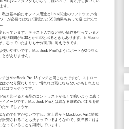
ok AirはACアダプタも小さくて軽いので、両方持ち歩いてい
ます。
私は基本的にオフィス用途とLinux関連のソフトウェア検
パワーが必要ではない環境だとSSD効果もあって逆に1つ1つ
ん。
程度もっています。テキスト入力など軽い操作を行っていると
時間が5:30とか6:30と出るときもあります。E-Mobile
すが、思っていたよりも十分実用に耐えそうです。
使いやすいです。MacBook Proのようにポートが2つ並ん
ことがありません。
はMacBook Pro 13インチと同じなのですが、ストロー
覚はかなり変わります。慣れれば気にならないかもしれませ
うにはつらそうです。
k Proと比べると液晶のコントラストが低くて暗いように感じ
メージです。MacBook Proとは異なる形式のパネルを使
のためでしょうか。
なので仕方がないですね。富士通からMacBook Airに搭載
Dが販売されることも決まっているようなので、数年後にはよ
うになっていることを期待しています。