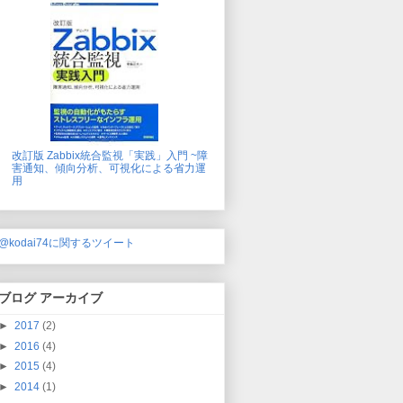
改訂版 Zabbix統合監視「実践」入門 ~障
害通知、傾向分析、可視化による省力運
用
@kodai74に関するツイート
ブログ アーカイブ
►
2017
(2)
►
2016
(4)
►
2015
(4)
►
2014
(1)