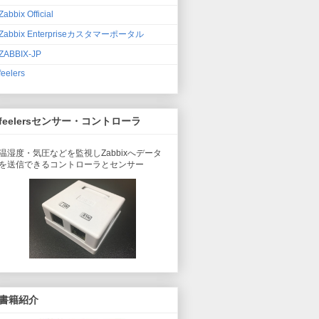
Zabbix Official
Zabbix Enterpriseカスタマーポータル
ZABBIX-JP
feelers
feelersセンサー・コントローラ
温湿度・気圧などを監視しZabbixへデータ
を送信できるコントローラとセンサー
書籍紹介