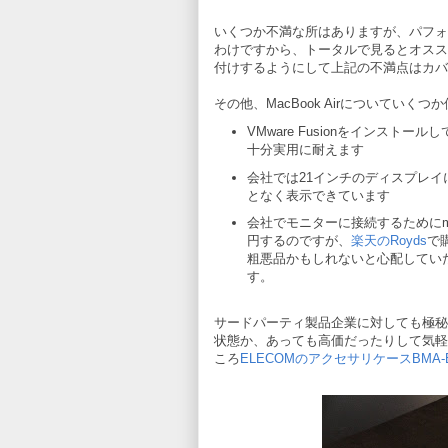
いくつか不満な所はありますが、パフォー
わけですから、トータルで見るとオスス
付けするようにして上記の不満点はカバ
その他、MacBook Airについてい
VMware Fusionをインスト
十分実用に耐えます
会社では21インチのディスプレ
となく表示できています
会社でモニターに接続するためにminiD
円するのですが、
楽天のRoyds
で
粗悪品かもしれないと心配してい
す。
サードパーティ製品企業に対しても極秘に開
状態か、あっても高価だったりして気軽
ころ
ELECOMのアクセサリケースBMA-