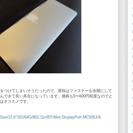
をつけてしまいそうだったので、普段はファスナーを全開にして
んできて良い具合になっています。価格も5〜600円程度なのでと
はオススメです。
 Duo/11.6"/2G/64G/802.11n/BT/Mini DisplayPort MC505J/A