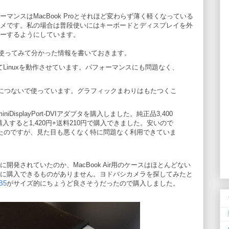
マンスはMacBook Proとそれほど変わらず薄く軽くなっている
メです。私の場合は普段使いにはキーボードとディスプレイを外
ーするようにしています。
くつか使ってみて分かった情報を書いておきます。
ールしてLinuxを動作させています。パフォーマンスにも問題なく、
イにつないで使っています。グラフィックまわりはもたつくこ
isplayPort-DVIアダプタを購入しました。純正品3,400
購入すると1,420円+送料210円で購入できました。安いので
たのですが、見た目も悪くなく特に問題なく利用できていま
発されていたのか、MacBook Air用のケースはほとんどない
に購入できるものがありません。ヨドバシカメラを探してみたと
B5
がサイズ的にちょうど良さそうだったので購入しました。