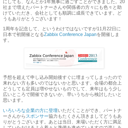
にしても、なんとか1年無事に過ごすことができました。20
社まで増えたパートナーさんや関係者の方々にも色々と助
けていただき、会社としても順調に成長できています。ど
うもありがとうございます！
1周年を記念して、というわけではないですが11月22日に
日本で初開催となる
Zabbix Conference Japan
を開催しま
す。
予想を超えて申し込み開始後すぐに埋まってしまったので
来れない方も多いのではないかと思います。会場の都合上
どうしても定員は増やせないものでして、来年はもう少し
広いところで開催できないか、早いうちから検討したいと
思います。
いろいろな企業の方に登壇
いただくことができ、パートナ
ーさんから
スポンサー
協力もたくさん頂きましてどうもあ
りがとうございます。あとは当日、来場いただく方に満足
していただけるよう着々と準備を進めていますので楽しみ