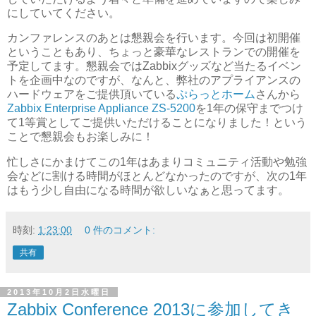
にしていてください。
カンファレンスのあとは懇親会を行います。今回は初開催
ということもあり、ちょっと豪華なレストランでの開催を
予定してます。懇親会ではZabbixグッズなど当たるイベン
トを企画中なのですが、なんと、弊社のアプライアンスの
ハードウェアをご提供頂いている
ぷらっとホーム
さんから
Zabbix Enterprise Appliance ZS-5200
を1年の保守までつけ
て1等賞としてご提供いただけることになりました！という
ことで懇親会もお楽しみに！
忙しさにかまけてこの1年はあまりコミュニティ活動や勉強
会などに割ける時間がほとんどなかったのですが、次の1年
はもう少し自由になる時間が欲しいなぁと思ってます。
時刻:
1:23:00
0 件のコメント:
共有
2013年10月2日水曜日
Zabbix Conference 2013に参加してき