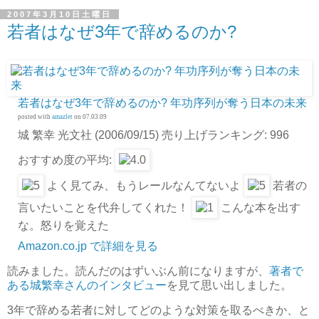
2007年3月10日土曜日
若者はなぜ3年で辞めるのか?
若者はなぜ3年で辞めるのか? 年功序列が奪う日本の未来
posted with
amazlet
on 07.03.09
城 繁幸 光文社 (2006/09/15) 売り上げランキング: 996
おすすめ度の平均:
よく見てみ、もうレールなんてないよ
若者の
言いたいことを代弁してくれた！
こんな本を出す
な。怒りを覚えた
Amazon.co.jp で詳細を見る
読みました。読んだのはずいぶん前になりますが、
著者で
ある城繁幸さんのインタビュー
を見て思い出しました。
3年で辞める若者に対してどのような対策を取るべきか、と