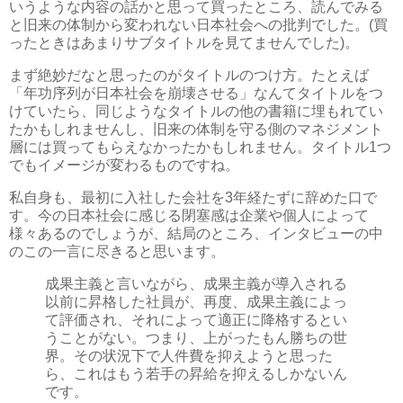
いうような内容の話かと思って買ったところ、読んでみる
と旧来の体制から変われない日本社会への批判でした。(買
ったときはあまりサブタイトルを見てませんでした)。
まず絶妙だなと思ったのがタイトルのつけ方。たとえば
「年功序列が日本社会を崩壊させる」なんてタイトルをつ
けていたら、同じようなタイトルの他の書籍に埋もれてい
たかもしれませんし、旧来の体制を守る側のマネジメント
層には買ってもらえなかったかもしれません。タイトル1つ
でもイメージが変わるものですね。
私自身も、最初に入社した会社を3年経たずに辞めた口で
す。今の日本社会に感じる閉塞感は企業や個人によって
様々あるのでしょうが、結局のところ、インタビューの中
のこの一言に尽きると思います。
成果主義と言いながら、成果主義が導入される
以前に昇格した社員が、再度、成果主義によっ
て評価され、それによって適正に降格するとい
うことがない。つまり、上がったもん勝ちの世
界。その状況下で人件費を抑えようと思った
ら、これはもう若手の昇給を抑えるしかないん
です。