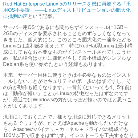
Red Hat Enterprise Linux 5のリリースを機に再燃する「汎
用OS不要論」――Linuxディストリビューションの肥大化
に批判の声
という記事。
サーバー用OSであるにも関わらずインストールに1GB～
2GBのディスクを要求されることもめずらしくなくなって
きました。個人的にも、このところ肥大化の一途をたどる
Linuxには違和感を覚えます。特にRedHat系Linuxは最小構
成にしてもなお不要なものがインストールされてしまうた
め、私の場合はそれに嫌気がさして最小構成がシンプルな
Debian系を使い始めたという経緯もあります。
本来、サーバー用途に使うときは不必要なものはインスト
ールしないことがセキュリティの第一歩のはずですし、そ
の方が動作も軽くなります。一昔前 (といっても4、5年前)
は「動作が軽い」ことがLinuxの特徴だったはずなのです
が、最近ではWindowsの方がよっぽど軽いのではと思うこ
とがよくあります。
汎用にしておくことで、様々な用途に対応できるメリット
もあるでしょうが、たとえばApacheを動かしたいだけな
ら、Apacheのバイナリ＋カーネル＋ドライバの構成でも
100M以下で収まるはずです。インストーラを工夫するなり