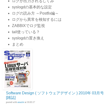
ログが出力されるしくみ
syslogdの基本的な設定
ログの読み方 ～Postfix編～
ログから異常を検知するには
ZABBIXでログ監視
tail使っている？
syslogdの置き換え
まとめ
Software Design ( ソフトウェアデザイン ) 2010年 03月号
[雑誌]
posted with
amazlet
at 10.03.17