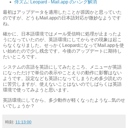
侍ズム: Leopard - Mail.app のハング解消
最初はアップデータを適用したことが原因かと思っていた
のですが、どうもMail.appの日本語対応が微妙なようです
ね。
確かに、日本語環境ではメール受信時に処理が止まったよ
うになっていたのが、英語環境にしてからその現象は起こ
らなくなりました。せっかくLeopardになってMail.appを使
い始めたので少し残念です。今後のアップデートに期待し
たいところです。
システムの言語を英語にしてみたところ、メニューが英語
になっただけで単位の表示やことえりの動作に影響はない
ようです。設定なども英語になってしまうため多少読むの
に苦労しますが、使えないことはないのでしばらくは英語
環境で使ってみようと思います。
英語環境にしてから、多少動作が軽くなったような...気のせ
いでしょうか？
時刻:
11:13:00