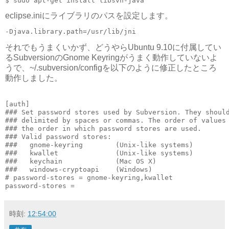
$ sudo apt-get install libsvn-java
eclipse.iniにライブラリのパスを設定します。
-Djava.library.path=/usr/lib/jni
それでもうまくいかず、どうやらUbuntu 9.10に付属してい
るSubversionのGnome Keyringがうまく動作していないよ
うで、~/.subversion/configを以下のように修正したところ
動作しました。
[auth]

### Set password stores used by Subversion. They should
### delimited by spaces or commas. The order of values 
### the order in which password stores are used.

### Valid password stores:

###   gnome-keyring        (Unix-like systems)

###   kwallet              (Unix-like systems)

###   keychain             (Mac OS X)

###   windows-cryptoapi    (Windows)

# password-stores = gnome-keyring,kwallet

password-stores =
時刻:
12:54:00